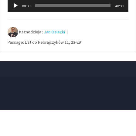
Odtwarzacz
00:00
40:39
plików
dźwiękowych
Kaznodzieja :
Jan Osiecki
Passage:
List do Hebrajczyków 11, 23-29