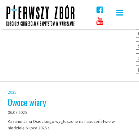
Skip
to
content
2025
Owoce wiary
06.07.2025
Kazanie Jana Osieckiego wygłoszone na nabożeństwie w
niedzielę 6 lipca 2025 r.