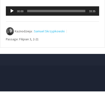
Odtwarzacz
00:00
33:35
plików
dźwiękowych
Kaznodzieja :
Samuel Skrzypkowski
Passage:
Filipian 3, 2-21