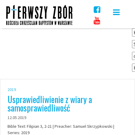
Skip
to
content
2019
Usprawiedliwienie z wiary a
samosprawiedliwość
12.05.2019
Bible Text: Filipian 3, 2-21 | Preacher: Samuel Skrzypkowski |
Series: 2019