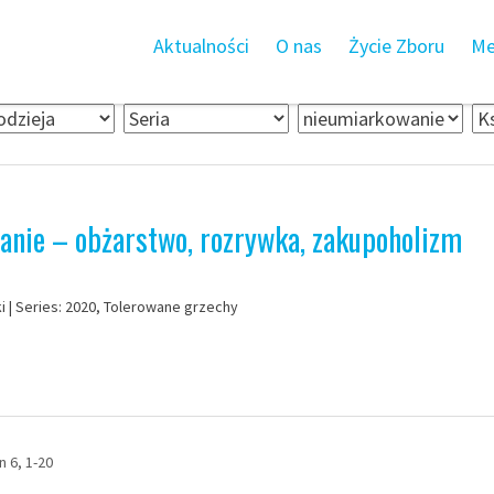
Aktualności
O nas
Życie Zboru
Me
anie – obżarstwo, rozrywka, zakupoholizm
ki | Series: 2020, Tolerowane grzechy
n 6, 1-20