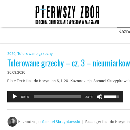
Skip
to
content
2020
,
Tolerowane grzechy
Tolerowane grzechy – cz. 3 – nieumiarkow
30.08.2020
Bible Text: I list do Koryntian 6, 1-20 | Kaznodzieja: Samuel Skrzypkows
Odtwarzacz
Używaj
00:00
34:30
plików
strzałek
dźwiękowych
do
góry
Kaznodzieja :
Samuel Skrzypkowski
Passage:
I list do Koryntia
oraz