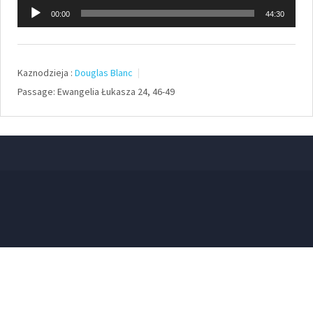
Odtwarzacz
00:00
44:30
plików
dźwiękowych
Kaznodzieja :
Douglas Blanc
Passage:
Ewangelia Łukasza 24, 46-49