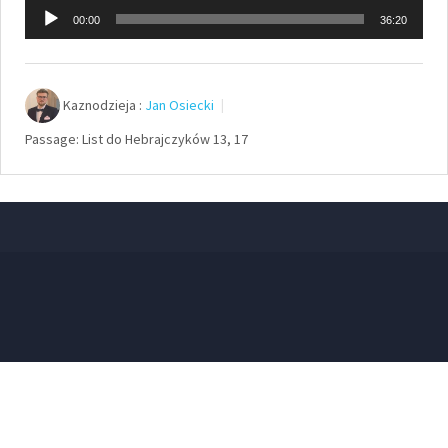
Odtwarzacz
00:00
36:20
plików
dźwiękowych
Kaznodzieja :
Jan Osiecki
Passage:
List do Hebrajczyków 13, 17