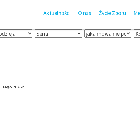
Aktualności
O nas
Życie Zboru
Me
utego 2026 r.