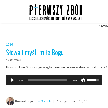
Skip
to
content
2026
Słowa i myśli miłe Bogu
22.02.2026
Kazanie Jana Osieckiego wygłoszone na nabożeństwie w niedzielę 22 l
Odtwarzacz
Używaj
00:00
28:08
plików
strzałek
dźwiękowych
do
góry
Kaznodzieja :
Jan Osiecki
Passage:
Psalm 19, 15
oraz