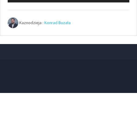
plików
dźwiękowych
Kaznodzieja :
Konrad Buzała