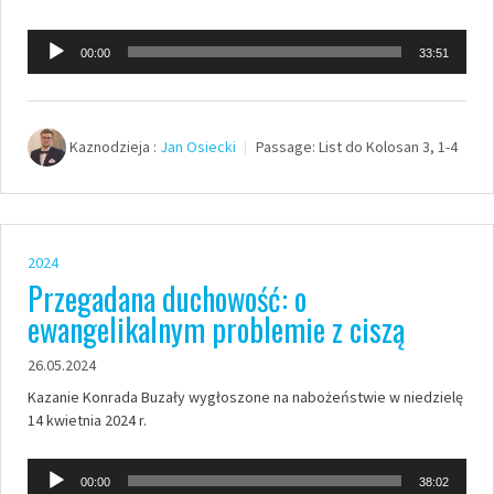
Odtwarzacz
00:00
33:51
plików
dźwiękowych
Kaznodzieja :
Jan Osiecki
Passage:
List do Kolosan 3, 1-4
2024
Przegadana duchowość: o
ewangelikalnym problemie z ciszą
26.05.2024
Kazanie Konrada Buzały wygłoszone na nabożeństwie w niedzielę
14 kwietnia 2024 r.
Odtwarzacz
00:00
38:02