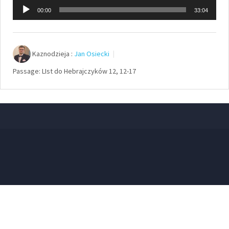
Odtwarzacz
00:00
33:04
plików
dźwiękowych
Kaznodzieja :
Jan Osiecki
Passage:
LIst do Hebrajczyków 12, 12-17