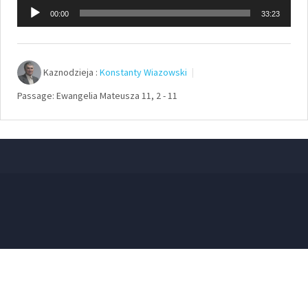
Odtwarzacz
00:00
33:23
plików
dźwiękowych
Kaznodzieja :
Konstanty Wiazowski
Passage:
Ewangelia Mateusza 11, 2 - 11