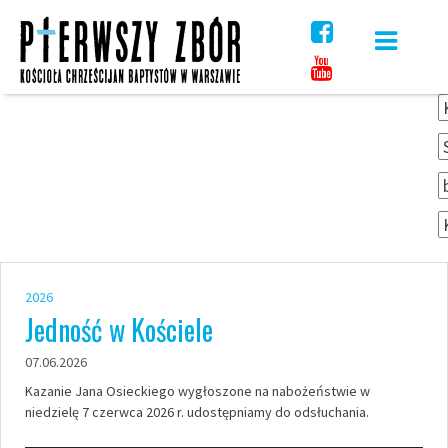
Skip
to
content
2026
Jedność w Kościele
07.06.2026
Kazanie Jana Osieckiego wygłoszone na nabożeństwie w
niedzielę 7 czerwca 2026 r. udostępniamy do odsłuchania.