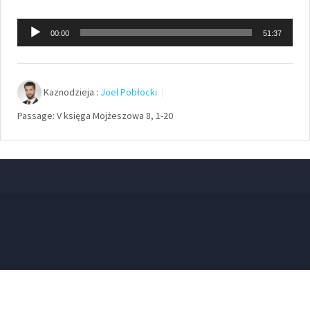
Odtwarzacz
00:00
51:37
plików
dźwiękowych
Kaznodzieja :
Joel Pobłocki
Passage:
V księga Mojżeszowa 8, 1-20