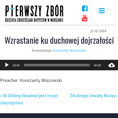
Skip
to
content
21.01.2018
Wzrastanie ku duchowej dojrzałości
Kaznodzieja:
Konstanty Wiazowski
Odtwarzacz
00:00
46:08
plików
dźwiękowych
Preacher: Konstanty Wiazowski
« W Dobrej Nowinie jest moje
Złodzieje chwały Bożej »
zwycięstwo