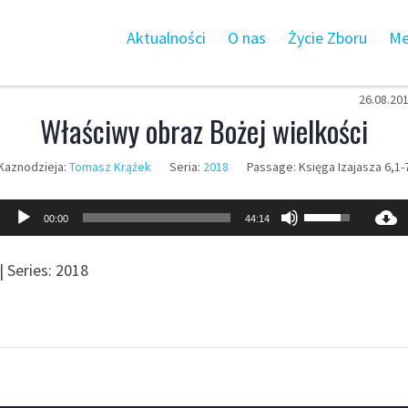
Aktualności
O nas
Życie Zboru
Me
26.08.20
Właściwy obraz Bożej wielkości
Kaznodzieja:
Tomasz Krążek
Seria:
2018
Passage:
Księga Izajasza 6,1-
Odtwarzacz
Używaj
00:00
44:14
plików
strzałek
dźwiękowych
do
| Series: 2018
góry
oraz
do
dołu
aby
zwiększyć