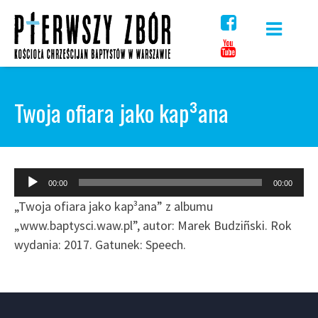
Skip
to
content
Twoja ofiara jako kap³ana
Odtwarzacz
00:00
00:00
plików
„Twoja ofiara jako kap³ana” z albumu
dźwiękowych
„www.baptysci.waw.pl”, autor: Marek Budziñski. Rok
wydania: 2017. Gatunek: Speech.