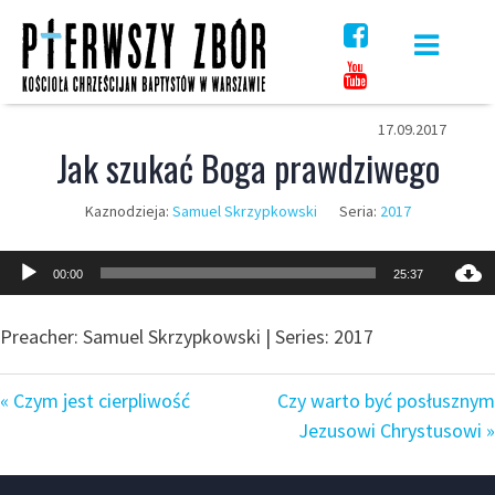
Skip
to
content
17.09.2017
Jak szukać Boga prawdziwego
Kaznodzieja:
Samuel Skrzypkowski
Seria:
2017
Odtwarzacz
00:00
25:37
plików
dźwiękowych
Preacher: Samuel Skrzypkowski | Series: 2017
« Czym jest cierpliwość
Czy warto być posłusznym
Jezusowi Chrystusowi »