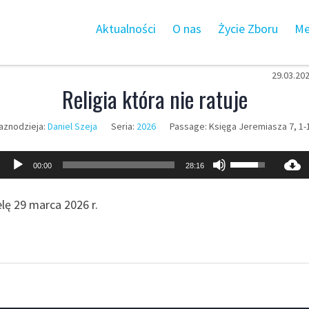
Aktualności
O nas
Życie Zboru
Me
29.03.20
Religia która nie ratuje
aznodzieja:
Daniel Szeja
Seria:
2026
Passage:
Księga Jeremiasza 7, 1-
Odtwarzacz
Używaj
00:00
28:16
plików
strzałek
dźwiękowych
do
lę 29 marca 2026 r.
góry
oraz
do
dołu
aby
zwiększyć