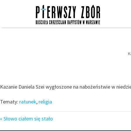
Skip
to
content
K
Kazanie Daniela Szei wygłoszone na nabożeństwie w niedzie
Tematy:
ratunek
,
religia
« Słowo ciałem się stało