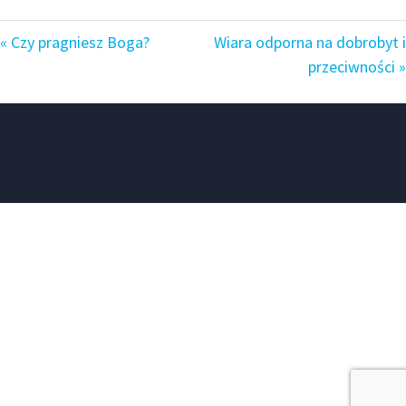
« Czy pragniesz Boga?
Wiara odporna na dobrobyt i
przeciwności »