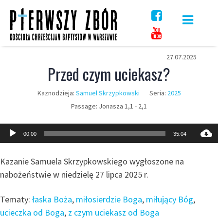
Skip
to
content
27.07.2025
Przed czym uciekasz?
Kaznodzieja:
Samuel Skrzypkowski
Seria:
2025
Passage:
Jonasza 1,1 - 2,1
Odtwarzacz
00:00
35:04
plików
dźwiękowych
Kazanie Samuela Skrzypkowskiego wygłoszone na
nabożeństwie w niedzielę 27 lipca 2025 r.
Tematy:
łaska Boża
,
miłosierdzie Boga
,
miłujący Bóg
,
ucieczka od Boga
,
z czym uciekasz od Boga