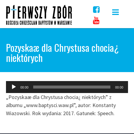
Skip
to
content
Pozyskaæ dla Chrystusa chocia¿
niektórych
Odtwarzacz
00:00
00:00
plików
„Pozyskaæ dla Chrystusa chocia¿ niektórych” z
dźwiękowych
albumu „www.baptysci.waw.pl”, autor: Konstanty
Wiazowski. Rok wydania: 2017. Gatunek: Speech.