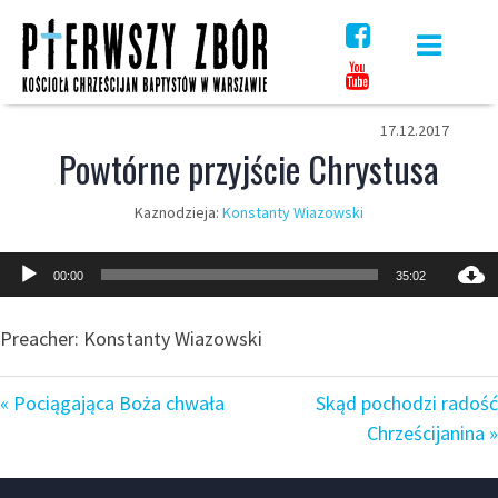
Skip
to
content
17.12.2017
Powtórne przyjście Chrystusa
Kaznodzieja:
Konstanty Wiazowski
Odtwarzacz
00:00
35:02
plików
dźwiękowych
Preacher: Konstanty Wiazowski
« Pociągająca Boża chwała
Skąd pochodzi radość
Chrześcijanina »