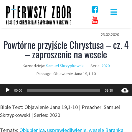
Skip
to
content
23.02.2020
Powtórne przyjście Chrystusa – cz. 4
– zaproszenie na wesele
Kaznodzieja:
Samuel Skrzypkowski
Seria:
2020
Passage:
Objawienie Jana 19,1-10
Odtwarzacz
00:00
39:30
plików
dźwiękowych
Bible Text: Objawienie Jana 19,1-10 | Preacher: Samuel
Skrzypkowski | Series: 2020
Tematy:
Oblubienica
,
usprawiedliwienie
,
wesele Baranka