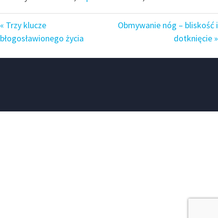
« Trzy klucze
Obmywanie nóg – bliskość i
błogosławionego życia
dotknięcie »