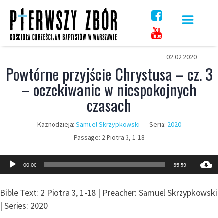
Skip
to
content
02.02.2020
Powtórne przyjście Chrystusa – cz. 3
– oczekiwanie w niespokojnych
czasach
Kaznodzieja:
Samuel Skrzypkowski
Seria:
2020
Passage:
2 Piotra 3, 1-18
Odtwarzacz
00:00
35:59
plików
dźwiękowych
Bible Text: 2 Piotra 3, 1-18 | Preacher: Samuel Skrzypkowski
| Series: 2020