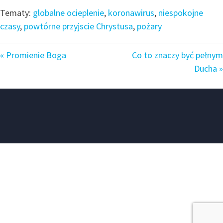
Tematy:
globalne ocieplenie
,
koronawirus
,
niespokojne
czasy
,
powtórne przyjscie Chrystusa
,
pożary
« Promienie Boga
Co to znaczy być pełnym
Ducha »