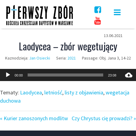
Skip
to
content
13.06.2021
Laodycea – zbór wegetujący
Kaznodzieja:
Jan Osiecki
Seria:
2021
Passage:
Obj. Jana 3, 14-22
Odtwarzacz
00:00
23:08
plików
dźwiękowych
Tematy:
Laodycea
,
letniość
,
listy z objawienia
,
wegetacja
duchowa
« Kurier zanoszonych modlitw
Czy Chrystus cię prowadzi? »