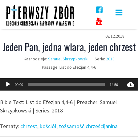
Skip
to
content
02.12.2018
Jeden Pan, jedna wiara, jeden chrzest
Kaznodzieja:
Samuel Skrzypkowski
Seria:
2018
Passage:
List do Efezjan 4,4-6
Odtwarzacz
00:00
14:50
plików
dźwiękowych
Bible Text: List do Efezjan 4,4-6 | Preacher: Samuel
Skrzypkowski | Series: 2018
Tematy:
chrzest
,
kościół
,
tożsamość chrześcijanina