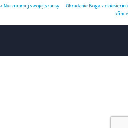
« Nie zmarnuj swojej szansy
Okradanie Boga z dziesięcin i
ofiar »