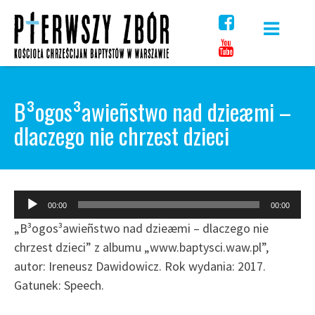
Skip
to
content
B³ogos³awieñstwo nad dzieæmi –
dlaczego nie chrzest dzieci
Odtwarzacz
00:00
00:00
plików
„B³ogos³awieñstwo nad dzieæmi – dlaczego nie
dźwiękowych
chrzest dzieci” z albumu „www.baptysci.waw.pl”,
autor: Ireneusz Dawidowicz. Rok wydania: 2017.
Gatunek: Speech.