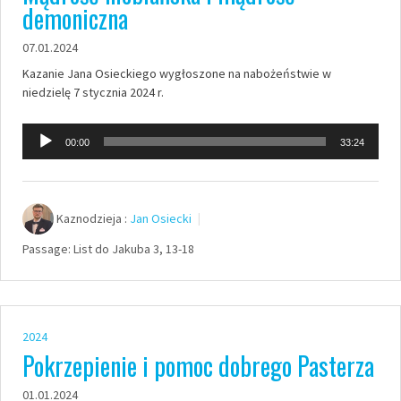
demoniczna
07.01.2024
Kazanie Jana Osieckiego wygłoszone na nabożeństwie w
niedzielę 7 stycznia 2024 r.
Odtwarzacz
00:00
33:24
plików
dźwiękowych
Kaznodzieja :
Jan Osiecki
Passage:
List do Jakuba 3, 13-18
2024
Pokrzepienie i pomoc dobrego Pasterza
01.01.2024