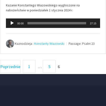
Kazanie Konstantego Wiazowskiego wygłoszone na
nabożeństwie w poniedziałek 1 stycznia 2024 r.
Odtwarzacz
00:00
27:15
plików
dźwiękowych
Kaznodzieja :
Konstanty Wiazowski
Passage:
Psalm 23
Stronicowanie
Poprzednie
1
…
5
6
wpisów