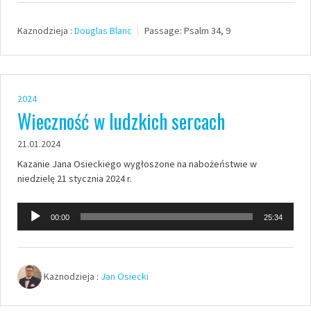
dźwiękowych
Kaznodzieja :
Douglas Blanc
Passage:
Psalm 34, 9
2024
Wieczność w ludzkich sercach
21.01.2024
Kazanie Jana Osieckiego wygłoszone na nabożeństwie w
niedzielę 21 stycznia 2024 r.
Odtwarzacz
00:00
25:34
plików
dźwiękowych
Kaznodzieja :
Jan Osiecki