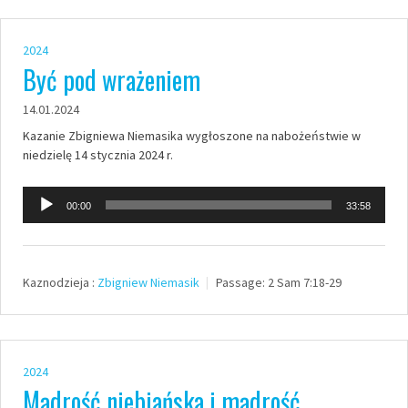
2024
Być pod wrażeniem
14.01.2024
Kazanie Zbigniewa Niemasika wygłoszone na nabożeństwie w
niedzielę 14 stycznia 2024 r.
Odtwarzacz
00:00
33:58
plików
dźwiękowych
Kaznodzieja :
Zbigniew Niemasik
Passage:
2 Sam 7:18-29
2024
Mądrość niebiańska i mądrość