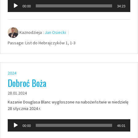
Odtwarzacz
00:00
34:23
plików
dźwiękowych
Kaznodzieja :
Jan Osiecki
Passage:
List do Hebrajczyków 1, 1-3
2024
Dobroć Boża
28.01.2024
Kazanie Douglasa Blanc wygłoszone na nabożeństwie w niedzielę
28 stycznia 2024 r.
Odtwarzacz
00:00
46:01
plików