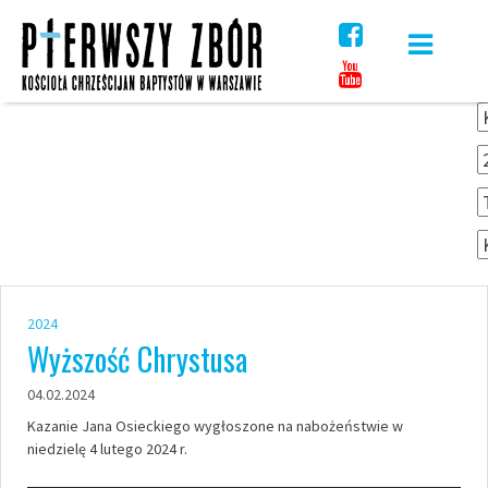
Skip
to
content
2024
Wyższość Chrystusa
04.02.2024
Kazanie Jana Osieckiego wygłoszone na nabożeństwie w
niedzielę 4 lutego 2024 r.