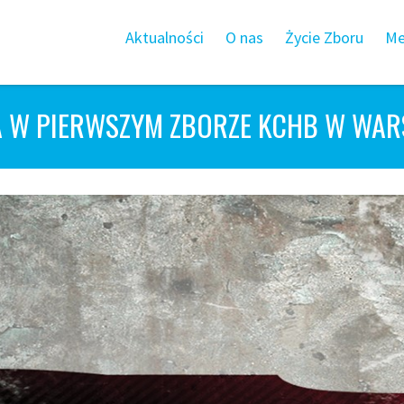
Aktualności
O nas
Życie Zboru
Me
A W PIERWSZYM ZBORZE KCHB W WAR