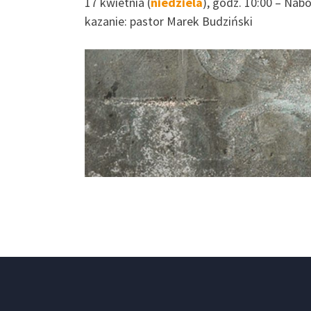
17 kwietnia (
niedziela
), godz. 10:00 – Na
kazanie: pastor Marek Budziński