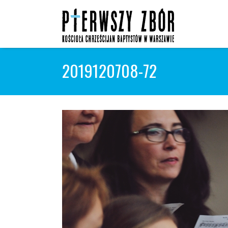
Skip
to
content
2019120708-72