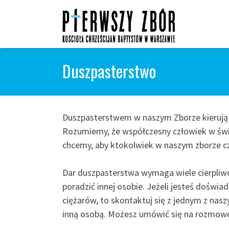
Skip
to
content
Duszpasterstwo
Duszpasterstwem w naszym Zborze kierują 
Rozumiemy, że współczesny człowiek w świec
chcemy, aby ktokolwiek w naszym zborze cz
Dar duszpasterstwa wymaga wiele cierpliwoś
poradzić innej osobie. Jeżeli jesteś dośw
ciężarów, to skontaktuj się z jednym z nas
inną osobą. Możesz umówić się na rozmowę