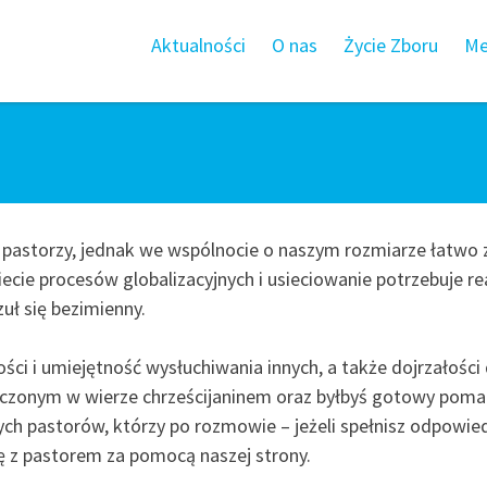
Aktualności
O nas
Życie Zboru
Me
pastorzy, jednak we wspólnocie o naszym rozmiarze łatwo 
ie procesów globalizacyjnych i usieciowanie potrzebuje rea
uł się bezimienny.
ci i umiejętność wysłuchiwania innych, a także dojrzałośc
iadczonym w wierze chrześcijaninem oraz byłbyś gotowy pom
zych pastorów, którzy po rozmowie – jeżeli spełnisz odpowie
 z pastorem za pomocą naszej strony.