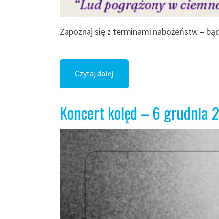
Zapoznaj się z terminami nabożeństw – bąd
Czytaj dalej
Koncert kolęd – 6 grudnia 2